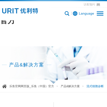
访客预约
乐鱼官网网页版_乐鱼（中国）
Language
官方
产品&解决方案
乐鱼官网网页版_乐鱼（中国）官方
产品&解决方案
流式细胞诊断