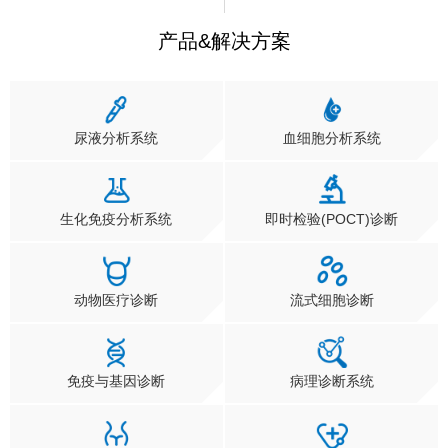
产品&解决方案
尿液分析系统
血细胞分析系统
生化免疫分析系统
即时检验(POCT)诊断
动物医疗诊断
流式细胞诊断
免疫与基因诊断
病理诊断系统