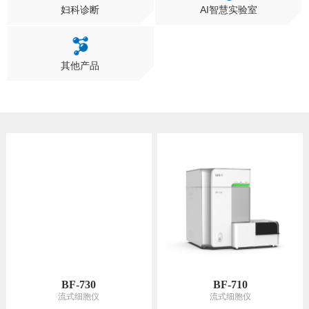
妇科诊断
AI智慧实验室
其他产品
BF-730
BF-710
流式细胞仪
流式细胞仪