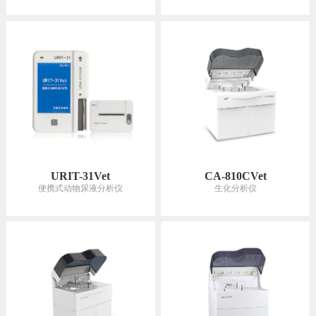
URIT-31Vet
CA-810CVet
便携式动物尿液分析仪
生化分析仪