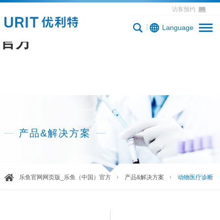
访客预约
乐鱼官网网页版_乐鱼（中国）
Language
官方
产品&解决方案
乐鱼官网网页版_乐鱼（中国）官方
产品&解决方案
动物医疗诊断