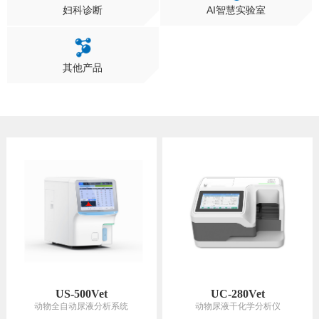
妇科诊断
AI智慧实验室
其他产品
US-500Vet
UC-280Vet
动物全自动尿液分析系统
动物尿液干化学分析仪