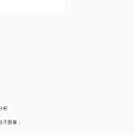
分析
始粒子图像；