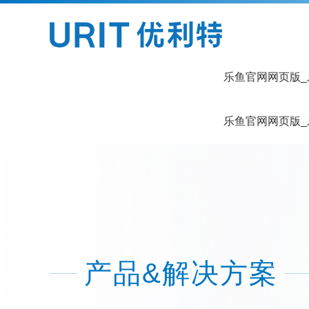
乐鱼官网网页版_乐鱼（中国）
乐鱼官网网页版
乐鱼官网网页版
产品&解决方案