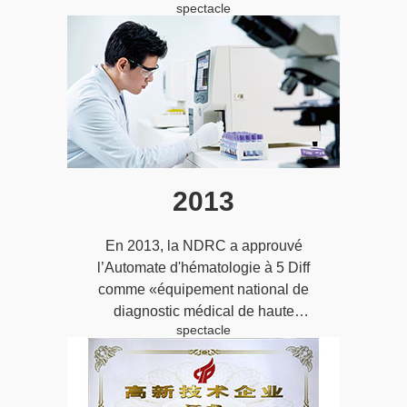
spectacle
le monopole des marques
importées sur la technologie de
base de l'analyseur
d'hématologie.
2013
En 2013, la NDRC a approuvé
l’Automate d'hématologie à 5 Diff
comme «équipement national de
diagnostic médical de haute
spectacle
performance»;