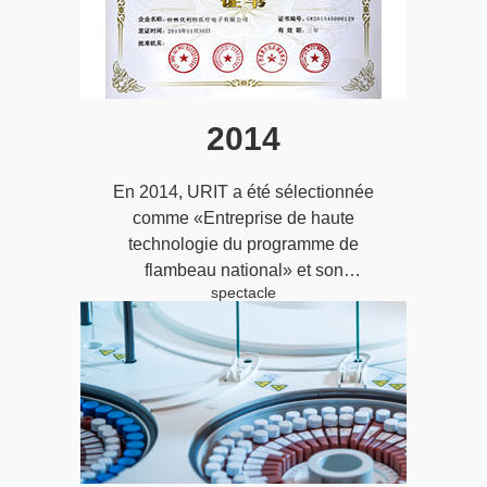
2014
En 2014, URIT a été sélectionnée
comme «Entreprise de haute
technologie du programme de
flambeau national» et son
spectacle
Automate d’Hématologie 5 Diff a
reçu le prix du «Projet de
démonstration de
l’industrialisation du programme
de flambeau national»;