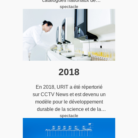
catalogues nationaux de
spectacle
sélection d’équipements
médicaux en Chine;
2018
En 2018, URIT a été répertorié
sur CCTV News et est devenu un
modèle pour le développement
durable de la science et de la
spectacle
technologie.