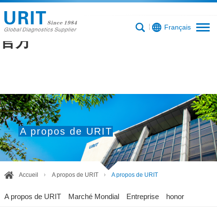
乐鱼官网网页版_乐鱼（中国）
Français
官方
A propos de URIT
Accueil
A propos de URIT
A propos de URIT
A propos de URIT
Marché Mondial
Entreprise
honor